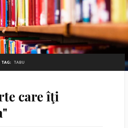
TAG:
TABU
te care îţi
a"