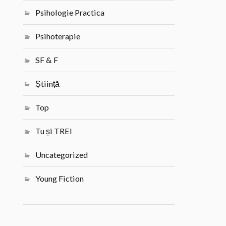
Psihologie Practica
Psihoterapie
SF & F
Știință
Top
Tu și TREI
Uncategorized
Young Fiction