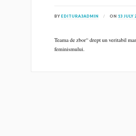
BY
EDITURA3ADMIN
ON
13 JULY 
Teama de zbor“ drept un veritabil mani
feminismului.