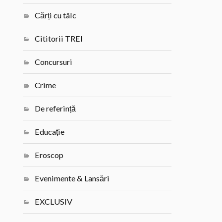
Cărți cu tâlc
Cititorii TREI
Concursuri
Crime
De referință
Educație
Eroscop
Evenimente & Lansări
EXCLUSIV