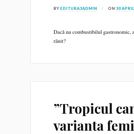
BY
EDITURA3ADMIN
ON
30 APRIL
Dacă nu combustibilul gastronomic, at
rănit?
”Tropicul can
varianta fem