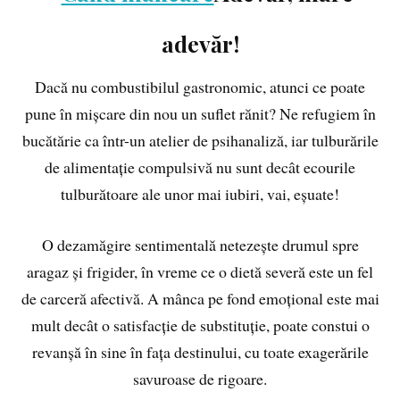
adevăr!
Dacă nu combustibilul gastronomic, atunci ce poate
pune în mișcare din nou un suflet rănit? Ne refugiem în
bucătărie ca într-un atelier de psihanaliză, iar tulburările
de alimentație compulsivă nu sunt decât ecourile
tulburătoare ale unor mai iubiri, vai, eșuate!
O dezamăgire sentimentală netezește drumul spre
aragaz și frigider, în vreme ce o dietă severă este un fel
de carceră afectivă. A mânca pe fond emoțional este mai
mult decât o satisfacție de substituție, poate constui o
revanșă în sine în fața destinului, cu toate exagerările
savuroase de rigoare.