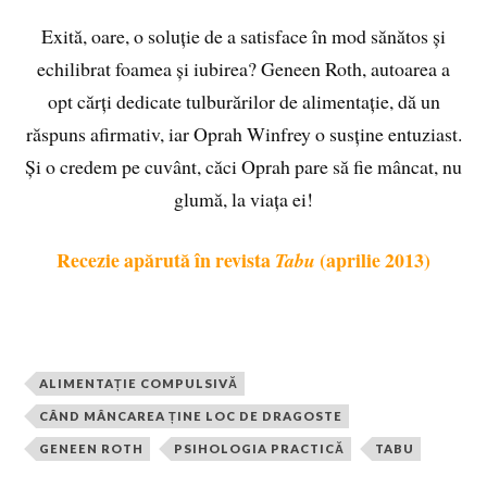
Exită, oare, o soluție de a satisface în mod sănătos și
echilibrat foamea și iubirea? Geneen Roth, autoarea a
opt cărți dedicate tulburărilor de alimentație, dă un
răspuns afirmativ, iar Oprah Winfrey o susține entuziast.
Și o credem pe cuvânt, căci Oprah pare să fie mâncat, nu
glumă, la viața ei!
Recezie apărută în revista
(aprilie 2013)
Tabu
ALIMENTAȚIE COMPULSIVĂ
CÂND MÂNCAREA ȚINE LOC DE DRAGOSTE
GENEEN ROTH
PSIHOLOGIA PRACTICĂ
TABU