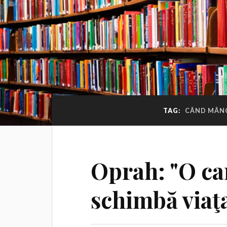
TAG:
CÂND MÂNC
Oprah: "O car
schimbă viaţ