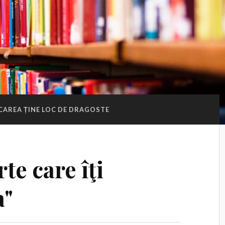
AREA ȚINE LOC DE DRAGOSTE
te care îţi
a"