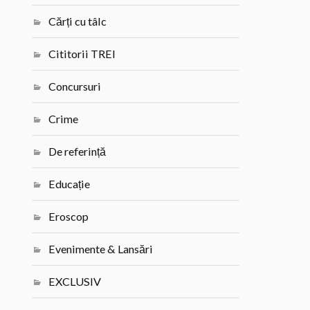
Cărți cu tâlc
Cititorii TREI
Concursuri
Crime
De referință
Educație
Eroscop
Evenimente & Lansări
EXCLUSIV