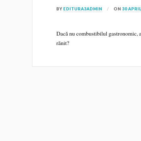
BY
EDITURA3ADMIN
ON
30 APRIL
Dacă nu combustibilul gastronomic, at
rănit?