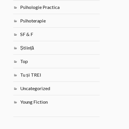
Psihologie Practica
Psihoterapie
SF & F
Știință
Top
Tu și TREI
Uncategorized
Young Fiction