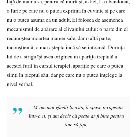
faţă de mama sa, pentru că murit și, astfel, l-a abandonat,
o furie pe care nu o putea exprima în cuvinte și pe care
nu o putea asuma ca un adult. El folosea de asemenea
mecanismul de apărare al clivajului eului: o parte din el
recunoştea moartea mamei sale, dar o altă parte,
inconştientă, o mai aştepta încă să se întoarcă. Dorinţa
lui de a striga îşi avea originea în apariţia treptată a
acestei furii în cursul terapiei, apariţie pe care o putea
simţi în pieptul său, dar pe care nu o putea înţelege la
nivel verbal.
– M-am mai gândit la asta, îi spuse terapeuta
într-o zi, şi am decis că poate ar fi bine pentru
tine să ţipi.