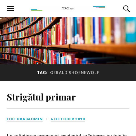
TAG:
GERALD SHOENEWOLF
Strigătul primar
EDITURA3ADMIN
6 OCTOBER 2010
La solicitarea terapeutei, pacientul se întoarse cu faţa în