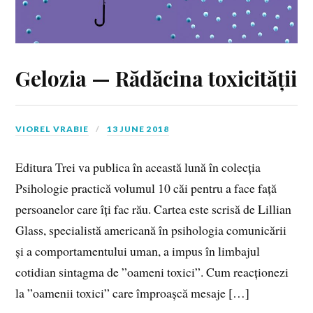
Gelozia — Rădăcina toxicității
VIOREL VRABIE
13 JUNE 2018
Editura Trei va publica în această lună în colecția
Psihologie practică volumul 10 căi pentru a face față
persoanelor care îți fac rău. Cartea este scrisă de Lillian
Glass, specialistă americană în psihologia comunicării
și a comportamentului uman, a impus în limbajul
cotidian sintagma de ”oameni toxici”. Cum reacționezi
la ”oamenii toxici” care împroașcă mesaje […]