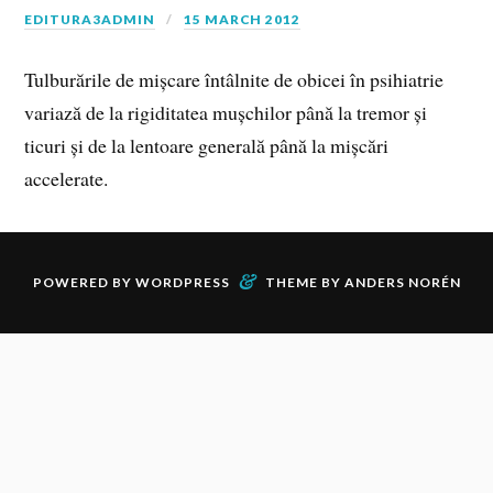
EDITURA3ADMIN
15 MARCH 2012
Tulburările de mișcare întâlnite de obicei în psihiatrie
variază de la rigiditatea mușchilor până la tremor și
ticuri și de la lentoare generală până la mișcări
accelerate.
&
POWERED BY
WORDPRESS
THEME BY
ANDERS NORÉN