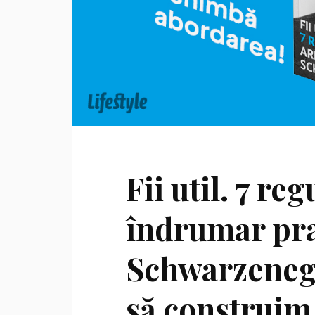
Fii util. 7 re
îndrumar pra
Schwarzeneg
să construim 