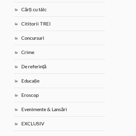
Cărți cu tâlc
Cititorii TREI
Concursuri
Crime
De referință
Educație
Eroscop
Evenimente & Lansări
EXCLUSIV