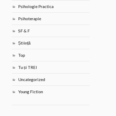
Psihologie Practica
Psihoterapie
SF & F
Știință
Top
Tu și TREI
Uncategorized
Young Fiction