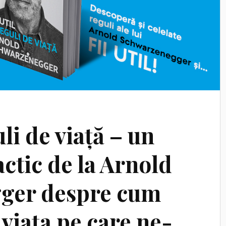
guli de viață – un
ctic de la Arnold
ger despre cum
viața pe care ne-