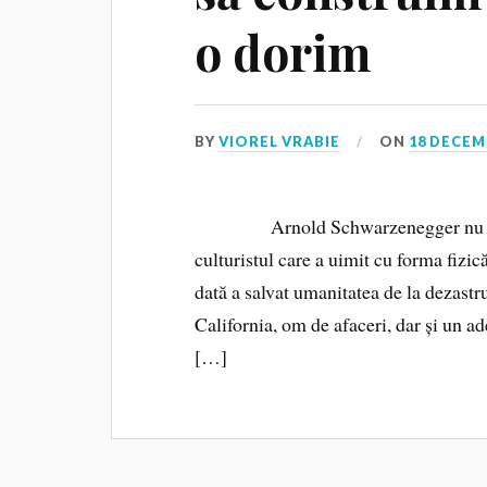
o dorim
BY
VIOREL VRABIE
ON
18 DECEM
Arnold Schwarzenegger nu mai ar
culturistul care a uimit cu forma fizic
dată a salvat umanitatea de la dezastru
California, om de afaceri, dar și un ade
[…]