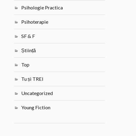
Psihologie Practica
Psihoterapie
SF & F
Știință
Top
Tu și TREI
Uncategorized
Young Fiction