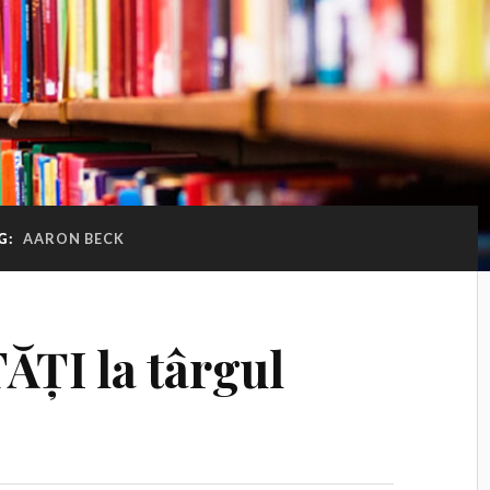
G:
AARON BECK
ĂȚI la târgul