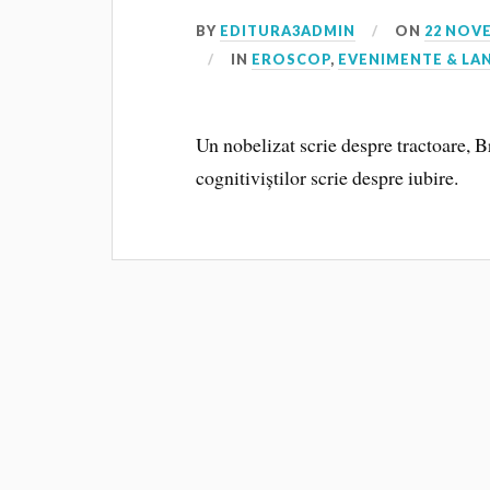
BY
EDITURA3ADMIN
ON
22 NOV
IN
EROSCOP
,
EVENIMENTE & LA
Un nobelizat scrie despre tractoare, Br
cognitiviștilor scrie despre iubire.