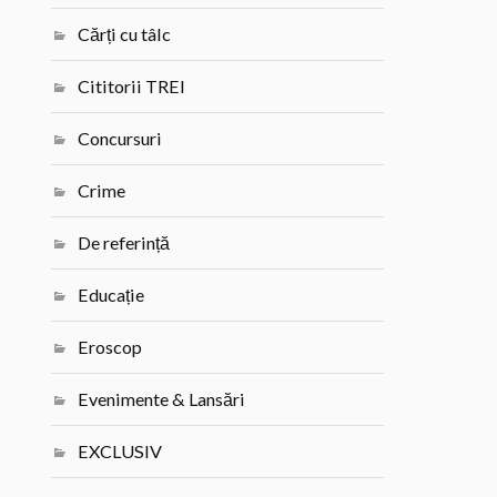
Cărți cu tâlc
Cititorii TREI
Concursuri
Crime
De referință
Educație
Eroscop
Evenimente & Lansări
EXCLUSIV