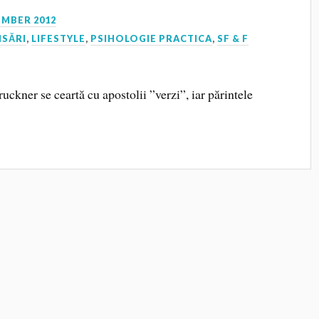
EMBER 2012
NSĂRI
,
LIFESTYLE
,
PSIHOLOGIE PRACTICA
,
SF & F
uckner se ceartă cu apostolii ”verzi”, iar părintele