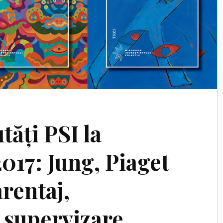
ăți PSI la
17: Jung, Piaget
rentaj,
 supervizare