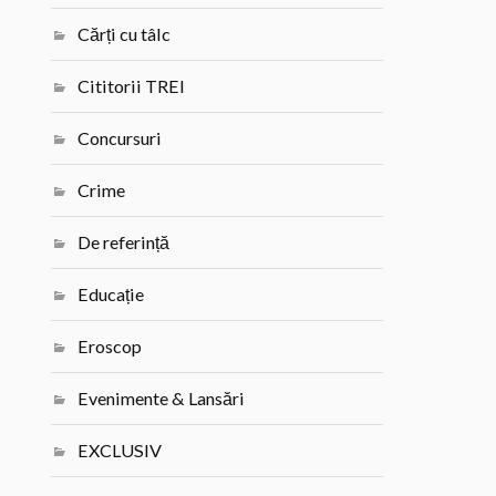
Cărți cu tâlc
Cititorii TREI
Concursuri
Crime
De referință
Educație
Eroscop
Evenimente & Lansări
EXCLUSIV