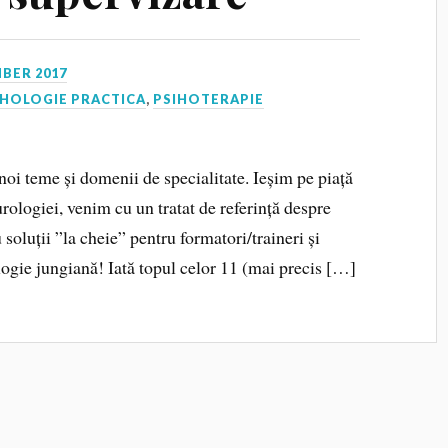
BER 2017
IHOLOGIE PRACTICA
,
PSIHOTERAPIE
noi teme și domenii de specialitate. Ieșim pe piață
rologiei, venim cu un tratat de referință despre
 soluții ”la cheie” pentru formatori/traineri și
logie jungiană! Iată topul celor 11 (mai precis […]