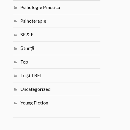
Psihologie Practica
Psihoterapie
SF & F
Știință
Top
Tu și TREI
Uncategorized
Young Fiction