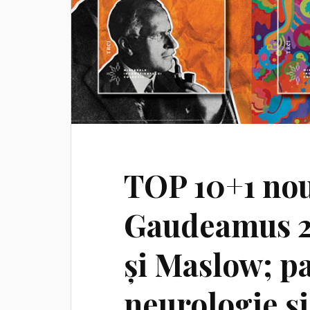
TOP 10+1 nout
Gaudeamus 20
și Maslow; pa
neurologie și