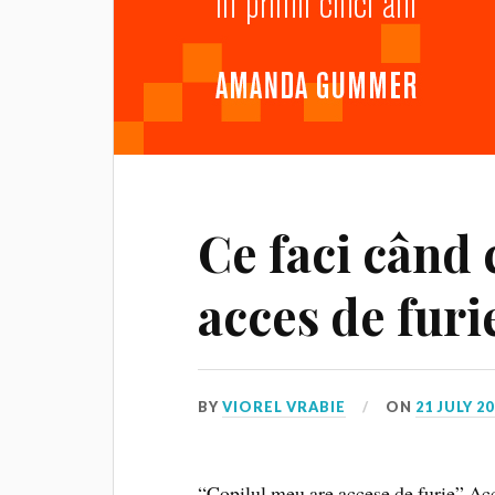
Ce faci când 
acces de furi
BY
VIOREL VRABIE
ON
21 JULY 2
“Copilul meu are accese de furie” Ac