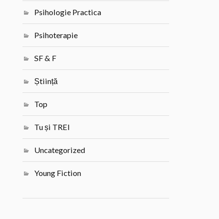
Psihologie Practica
Psihoterapie
SF & F
Știință
Top
Tu și TREI
Uncategorized
Young Fiction