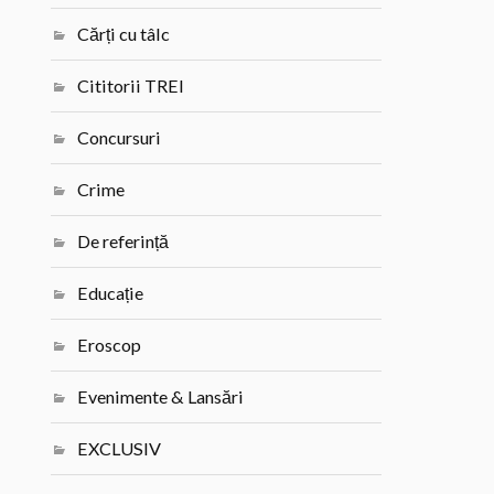
Cărți cu tâlc
Cititorii TREI
Concursuri
Crime
De referință
Educație
Eroscop
Evenimente & Lansări
EXCLUSIV