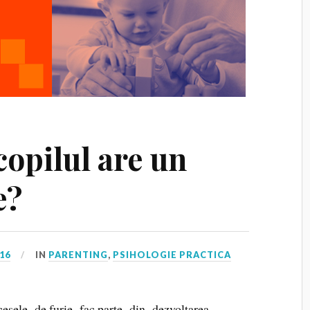
copilul are un
e?
016
IN
PARENTING
,
PSIHOLOGIE PRACTICA
cesele de furie fac parte din dezvoltarea