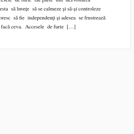
esta să învețe să se calmeze și să‑și controleze
doresc să fie independenți și adesea se frustrează
ă facă ceva. Accesele de furie […]