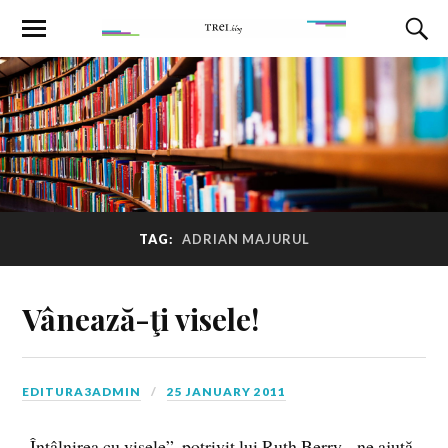
TAG:
ADRIAN MAJURUL
Vânează-ţi visele!
EDITURA3ADMIN
25 JANUARY 2011
„Întâlnirea cu visele”, potrivit lui Ruth Berry, „ne ajută