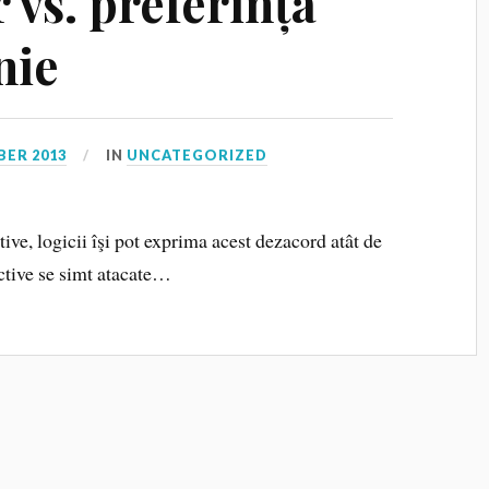
 vs. preferința
nie
BER 2013
IN
UNCATEGORIZED
ive, logicii îşi pot exprima acest dezacord atât de
fective se simt atacate…