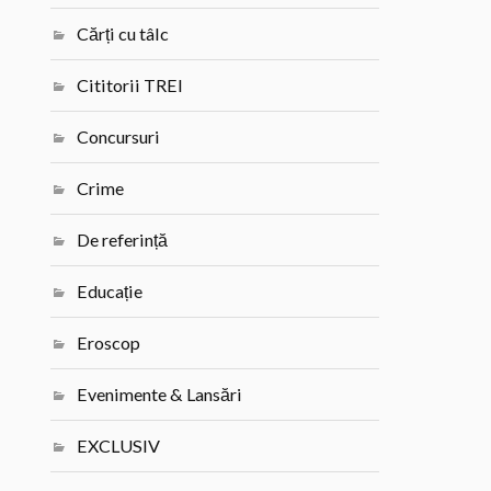
Cărți cu tâlc
Cititorii TREI
Concursuri
Crime
De referință
Educație
Eroscop
Evenimente & Lansări
EXCLUSIV