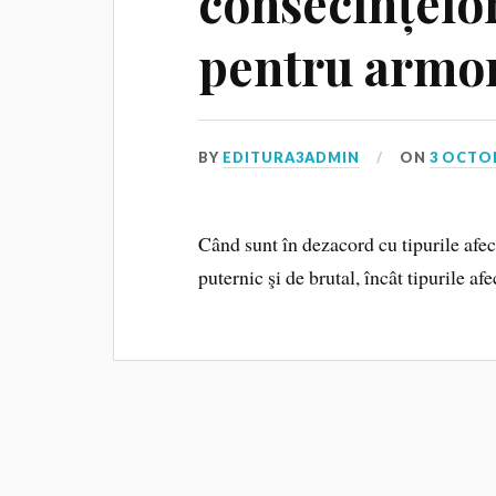
consecințelor
pentru armo
BY
EDITURA3ADMIN
ON
3 OCTO
Când sunt în dezacord cu tipurile afect
puternic şi de brutal, încât tipurile a