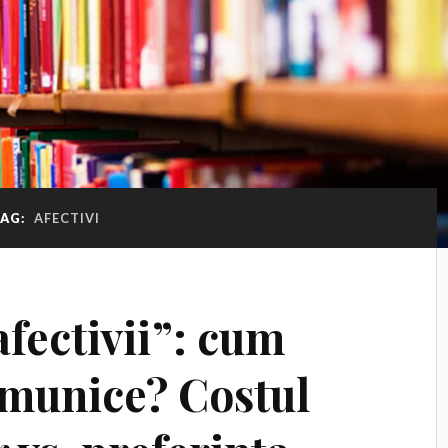
TAG:
AFECTIVI
afectivii”: cum
omunice? Costul