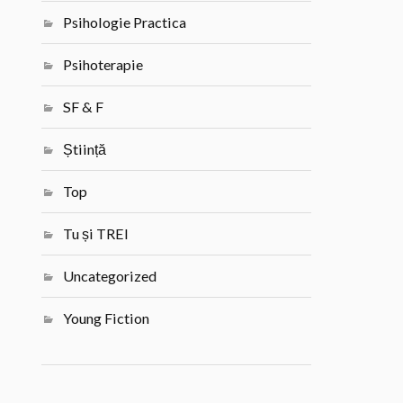
Psihologie Practica
Psihoterapie
SF & F
Știință
Top
Tu și TREI
Uncategorized
Young Fiction