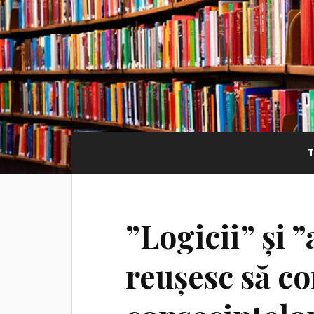
”Logicii” și ”
reușesc să c