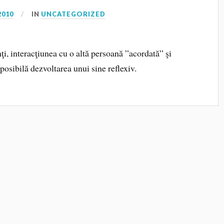
2010
IN
UNCATEGORIZED
nţi, interacţiunea cu o altă persoană ”acordată” şi
posibilă dezvoltarea unui sine reflexiv.