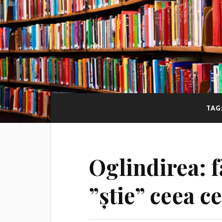
TAG
Oglindirea: fă
”știe” ceea c