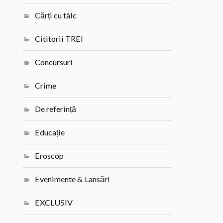
Cărți cu tâlc
Cititorii TREI
Concursuri
Crime
De referință
Educație
Eroscop
Evenimente & Lansări
EXCLUSIV