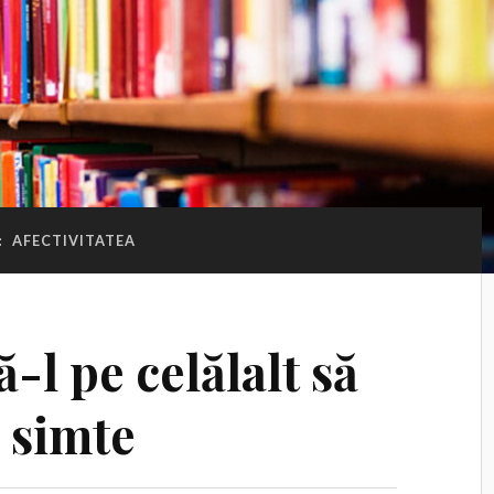
:
AFECTIVITATEA
-l pe celălalt să
e simte