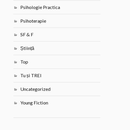
Psihologie Practica
Psihoterapie
SF & F
Știință
Top
Tu și TREI
Uncategorized
Young Fiction