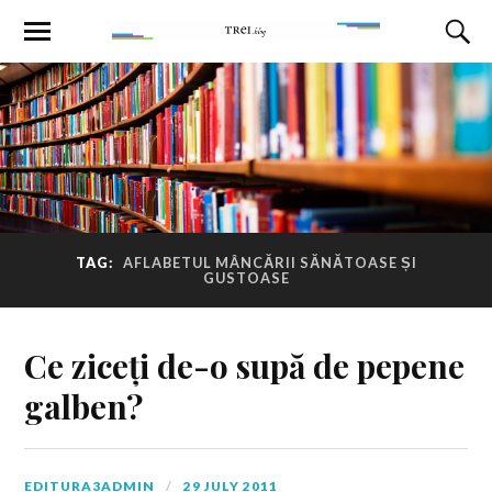
TAG:
AFLABETUL MÂNCĂRII SĂNĂTOASE ȘI
GUSTOASE
Ce ziceți de-o supă de pepene
galben?
EDITURA3ADMIN
29 JULY 2011