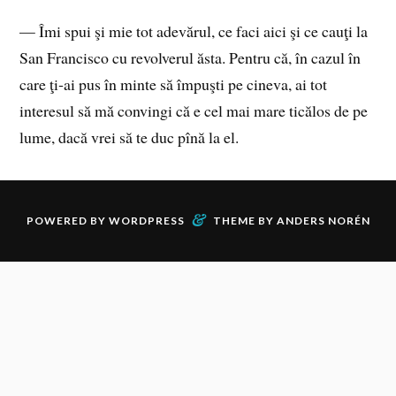
— Îmi spui şi mie tot adevărul, ce faci aici şi ce cauţi la
San Francisco cu revolverul ăsta. Pentru că, în cazul în
care ţi‑ai pus în minte să împuşti pe cineva, ai tot
interesul să mă convingi că e cel mai mare ticălos de pe
lume, dacă vrei să te duc pînă la el.
&
POWERED BY
WORDPRESS
THEME BY
ANDERS NORÉN