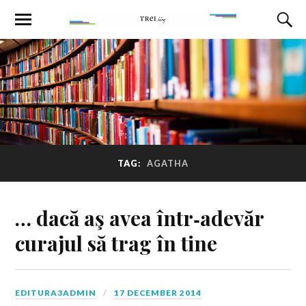
TAG:
AGATHA
… dacă aş avea într‑adevăr
curajul să trag în tine
EDITURA3ADMIN
17 DECEMBER 2014