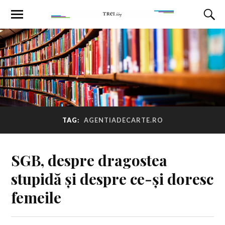
TAG:
AGENTIADECARTE.RO
SGB, despre dragostea
stupidă și despre ce-și doresc
femeile