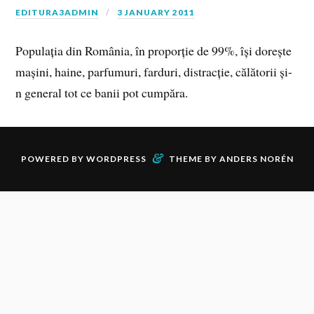
EDITURA3ADMIN
3 JANUARY 2011
Populația din România, în proporție de 99%, își dorește
mașini, haine, parfumuri, farduri, distracție, călătorii și-
n general tot ce banii pot cumpăra.
&
POWERED BY
WORDPRESS
THEME BY
ANDERS NORÉN