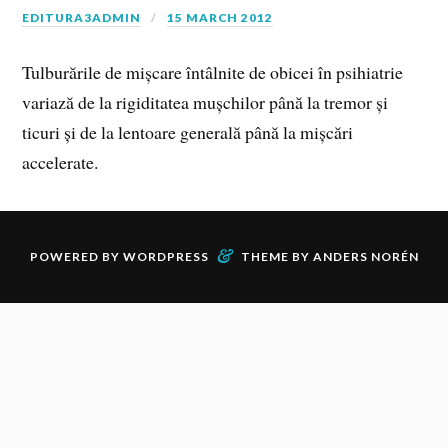
EDITURA3ADMIN
15 MARCH 2012
Tulburările de mișcare întâlnite de obicei în psihiatrie
variază de la rigiditatea mușchilor până la tremor și
ticuri și de la lentoare generală până la mișcări
accelerate.
&
POWERED BY
WORDPRESS
THEME BY
ANDERS NORÉN