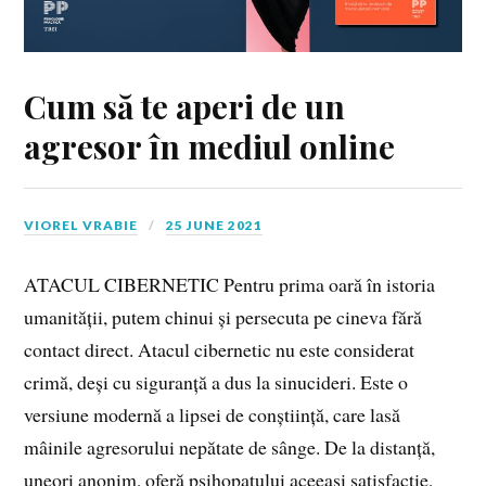
Cum să te aperi de un
agresor în mediul online
VIOREL VRABIE
25 JUNE 2021
ATACUL CIBERNETIC Pentru prima oară în istoria
umanității, putem chinui și persecuta pe cineva fără
contact direct. Atacul cibernetic nu este considerat
crimă, deși cu siguranță a dus la sinucideri. Este o
versiune modernă a lipsei de conștiință, care lasă
mâinile agresorului nepătate de sânge. De la distanță,
uneori anonim, oferă psihopatului aceeași satisfacție,