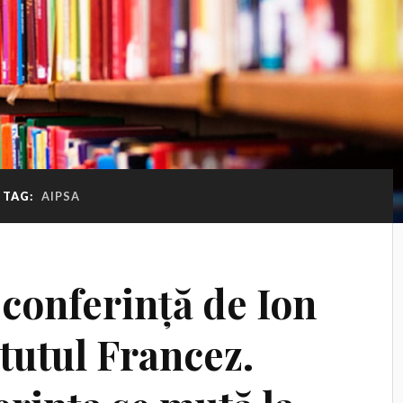
TAG:
AIPSA
 conferință de Ion
itutul Francez.