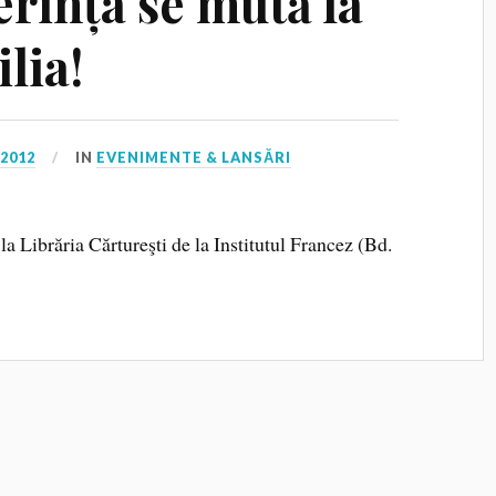
rința se mută la
lia!
 2012
IN
EVENIMENTE & LANSĂRI
la Librăria Cărtureşti de la Institutul Francez (Bd.