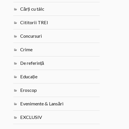
Cărți cu tâlc
Cititorii TREI
Concursuri
Crime
De referință
Educație
Eroscop
Evenimente & Lansări
EXCLUSIV