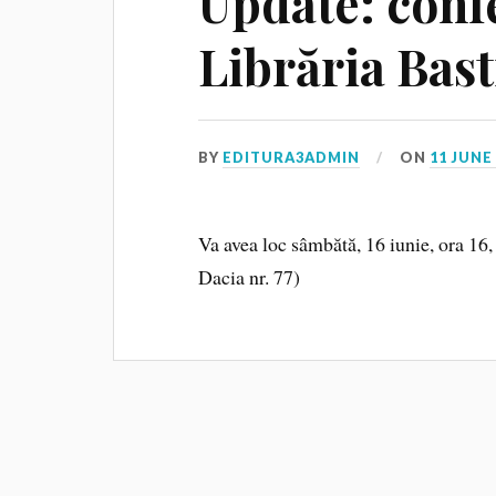
Update: confe
Librăria Basti
BY
EDITURA3ADMIN
ON
11 JUNE
Va avea loc sâmbătă, 16 iunie, ora 16, 
Dacia nr. 77)