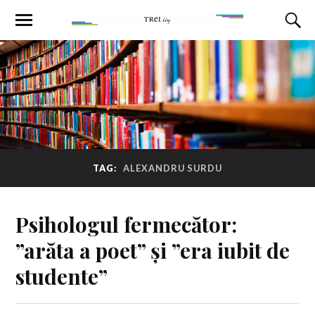
TAG:
ALEXANDRU SURDU
Psihologul fermecător:
”arăta a poet” și ”era iubit de
studente”