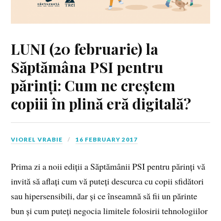
LUNI (20 februarie) la
Săptămâna PSI pentru
părinți: Cum ne creștem
copiii în plină eră digitală?
VIOREL VRABIE
16 FEBRUARY 2017
Prima zi a noii ediții a Săptămânii PSI pentru părinți vă
invită să aflați cum vă puteți descurca cu copii sfidători
sau hipersensibili, dar și ce înseamnă să fii un părinte
bun și cum puteți negocia limitele folosirii tehnologiilor