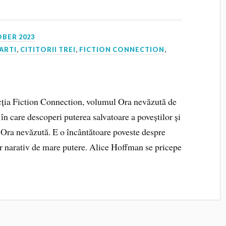
OBER 2023
ARTI
,
CITITORII TREI
,
FICTION CONNECTION
,
lecția Fiction Connection, volumul Ora nevăzută de
în care descoperi puterea salvatoare a poveștilor și
 Ora nevăzută. E o încântătoare poveste despre
or narativ de mare putere. Alice Hoffman se pricepe