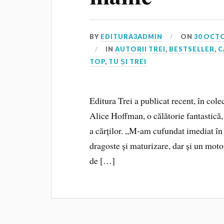
BY
EDITURA3ADMIN
ON
30 OCT
IN
AUTORII TREI
,
BESTSELLER
,
C
TOP
,
TU ȘI TREI
Editura Trei a publicat recent, în co
Alice Hoffman, o călătorie fantastică, 
a cărților. „M-am cufundat imediat în
dragoste și maturizare, dar și un mot
de […]