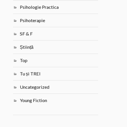
Psihologie Practica
Psihoterapie
SF & F
Știință
Top
Tu și TREI
Uncategorized
Young Fiction