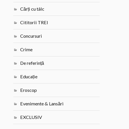
Cărți cu tâlc
Cititorii TREI
Concursuri
Crime
De referință
Educație
Eroscop
Evenimente & Lansări
EXCLUSIV