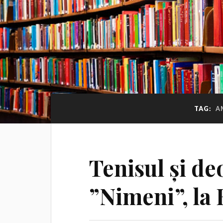
TAG:
A
Tenisul și de
”Nimeni”, la 