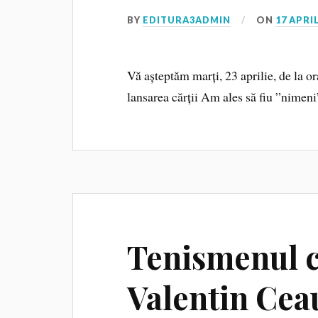
BY
EDITURA3ADMIN
ON
17 APRIL
Vă așteptăm marți, 23 aprilie, de la or
lansarea cărții Am ales să fiu ”nimen
Tenismenul c
Valentin Cea