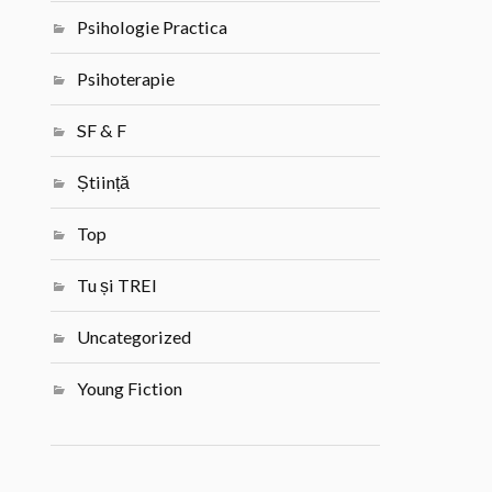
Psihologie Practica
Psihoterapie
SF & F
Știință
Top
Tu și TREI
Uncategorized
Young Fiction