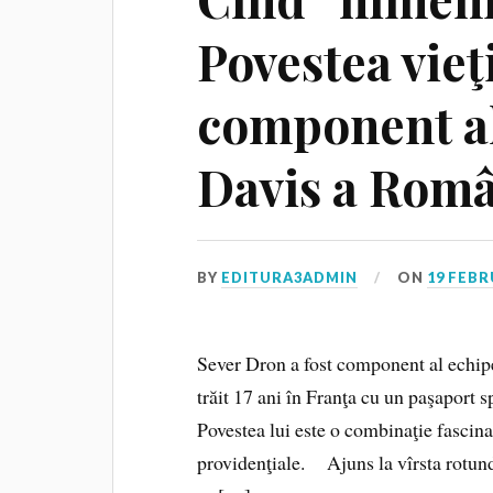
Povestea vieţ
component al
Davis a Român
BY
EDITURA3ADMIN
ON
19 FEBR
Sever Dron a fost component al echip
trăit 17 ani în Franţa cu un paşaport s
Povestea lui este o combinaţie fascinan
providenţiale. Ajuns la vîrsta rotun