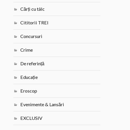
Cărți cu tâlc
Cititorii TREI
Concursuri
Crime
De referință
Educație
Eroscop
Evenimente & Lansări
EXCLUSIV