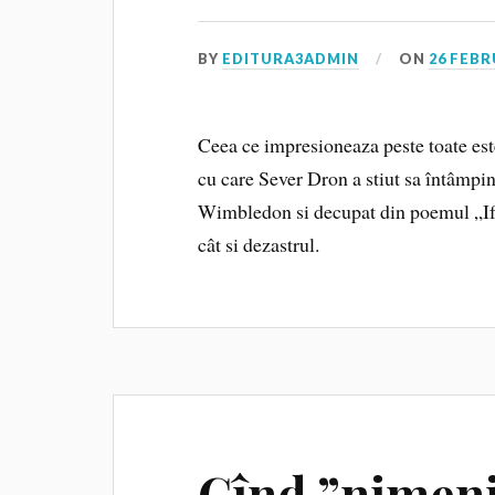
BY
EDITURA3ADMIN
ON
26 FEBR
Ceea ce impresioneaza peste toate est
cu care Sever Dron a stiut sa întâmpine
Wimbledon si decupat din poemul „If“ 
cât si dezastrul.
Cînd ”nimeni