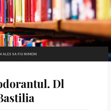
M ALES SA FIU NIMENI
odorantul. Dl
Bastilia