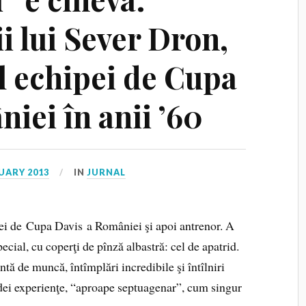
ii lui Sever Dron,
 echipei de Cupa
iei în anii ’60
UARY 2013
IN
JURNAL
ei de Cupa Davis a României şi apoi antrenor. A
pecial, cu coperţi de pînză albastră: cel de apatrid.
tă de muncă, întîmplări incredibile şi întîlniri
dei experienţe, “aproape septuagenar”, cum singur