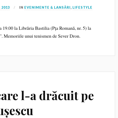
 2013
IN
EVENIMENTE & LANSĂRI
,
LIFESTYLE
a 19.00 la Librăria Bastilia (Pța Romană, nr. 5) la
i”. Memoriile unui tenismen de Sever Dron.
are l-a drăcuit pe
ușescu