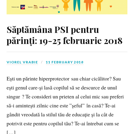
Săptămâna PSI pentru
părinți: 19-25 februarie 2018
VIOREL VRABIE
11 FEBRUARY 2018
Ești un părinte hiperprotector sau chiar cicălitor? Sau
ești genul care-și lasă copilul să se descurce de unul
singur ? Te consideri un prieten al celui mic sau preferi
să-i amintești zilnic cine este ”șeful” în casă? Te-ai
gândit vreodată la stilul tău de educație și la cât de
potrivit este pentru copilul tău? Te-ai întrebat cum se
[…]