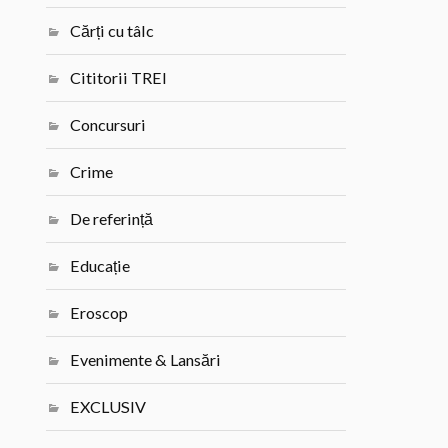
Cărți cu tâlc
Cititorii TREI
Concursuri
Crime
De referință
Educație
Eroscop
Evenimente & Lansări
EXCLUSIV