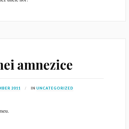
nei amnezice
MBER 2011
IN
UNCATEGORIZED
 meu.