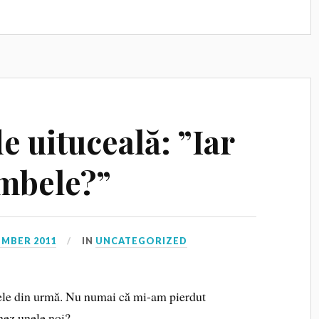
e uituceală: ”Iar
ambele?”
EMBER 2011
IN
UNCATEGORIZED
cele din urmă. Nu numai că mi-am pierdut
chez unele noi?