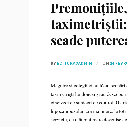
Premonițiile
taximetriștii
scade putere
BY
EDITURA3ADMIN
ON
24 FEBR
Maguire şi colegii ei au făcut scanăr
taximetrişti londonezi şi au descoperit 
cincizeci de subiecţi de control. O ar
hipocampusului, era mai mare, la toţi
serviciu, cu atât mai mare devenise a