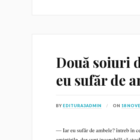
Două soiuri d
eu sufăr de 
BY
EDITURA3ADMIN
ON
18 NOV
— Iar eu sufăr de ambele? întreb în 
amintirile, dar sunt incapabilă să sto