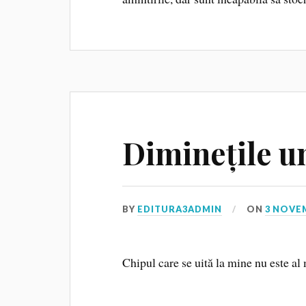
Diminețile u
BY
EDITURA3ADMIN
ON
3 NOVE
Chipul care se uită la mine nu este al