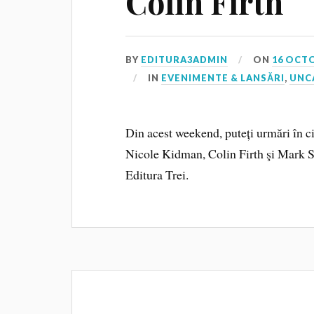
Colin Firth
BY
EDITURA3ADMIN
ON
16 OCT
IN
EVENIMENTE & LANSĂRI
,
UNC
Din acest weekend, puteți urmări î
Nicole Kidman, Colin Firth şi Mark 
Editura Trei.