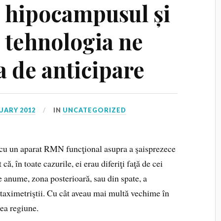
, hipocampusul și
: tehnologia ne
a de anticipare
UARY 2012
IN
UNCATEGORIZED
i cu un aparat RMN funcţional asupra a şaisprezece
că, în toate cazurile, ei erau diferiţi faţă de cei
ie anume, zona posterioară, sau din spate, a
 taximetriştii. Cu cât aveau mai multă vechime în
cea regiune.