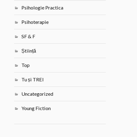
Psihologie Practica
Psihoterapie
SF & F
Știință
Top
Tu și TREI
Uncategorized
Young Fiction