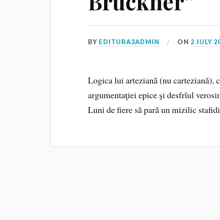
Bruckner”
BY
EDITURA3ADMIN
ON
2 JULY 2
Logica lui arteziană (nu carteziană), 
argumentaţiei epice şi desfrîul verosi
Luni de fiere să pară un mizilic stafidi