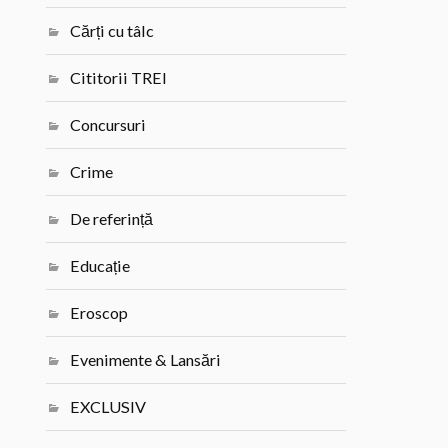
Cărți cu tâlc
Cititorii TREI
Concursuri
Crime
De referință
Educație
Eroscop
Evenimente & Lansări
EXCLUSIV