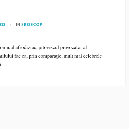
013
IN
EROSCOP
comicul afrodiziac, pitorescul provocator al
milului fac ca, prin comparaţie, mult mai celebrele
t.