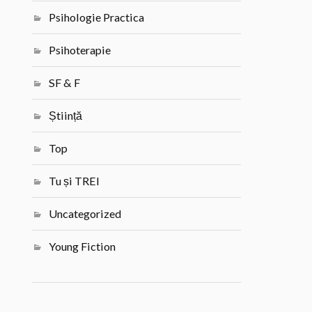
Psihologie Practica
Psihoterapie
SF & F
Știință
Top
Tu și TREI
Uncategorized
Young Fiction