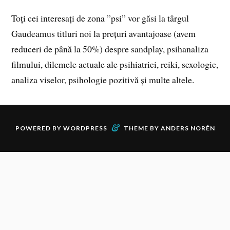
Toți cei interesați de zona ”psi” vor găsi la târgul
Gaudeamus titluri noi la prețuri avantajoase (avem
reduceri de până la 50%) despre sandplay, psihanaliza
filmului, dilemele actuale ale psihiatriei, reiki, sexologie,
analiza viselor, psihologie pozitivă și multe altele.
&
POWERED BY
WORDPRESS
THEME BY
ANDERS NORÉN