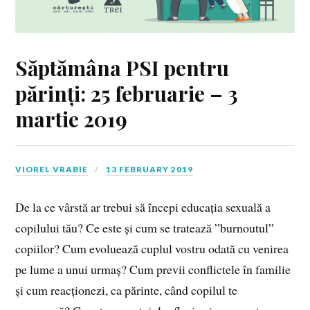
Săptămâna PSI pentru
părinți: 25 februarie – 3
martie 2019
VIOREL VRABIE
13 FEBRUARY 2019
De la ce vârstă ar trebui să începi educația sexuală a
copilului tău? Ce este și cum se tratează ”burnoutul”
copiilor? Cum evoluează cuplul vostru odată cu venirea
pe lume a unui urmaș? Cum previi conflictele în familie
și cum reacționezi, ca părinte, când copilul te