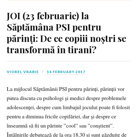
JOI (23 februarie) la
Săptămâna PSI pentru
părinți: De ce copiii noștri se
transformă în tirani?
VIOREL VRABIE
16 FEBRUARY 2017
La mijlocul Săptămânii PSI pentru părinți, părinții vor
putea discuta cu psihologi și medici despre problemele
adolescenței, despre cum limbajul jocului poate fi folosit
pentru a diminua fricile copilăriei, dar și despre ce
înseamnă să fii un părinte ”cool” sau ”conștient”.
Întâlnirile debutează de la ora 18.30 și sunt găzduite de