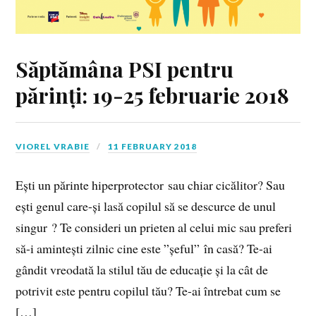
Săptămâna PSI pentru
părinți: 19-25 februarie 2018
VIOREL VRABIE
11 FEBRUARY 2018
Ești un părinte hiperprotector sau chiar cicălitor? Sau
ești genul care-și lasă copilul să se descurce de unul
singur ? Te consideri un prieten al celui mic sau preferi
să-i amintești zilnic cine este ”șeful” în casă? Te-ai
gândit vreodată la stilul tău de educație și la cât de
potrivit este pentru copilul tău? Te-ai întrebat cum se
[…]