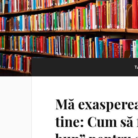
T
Mă exasperea
tine: Cum să 