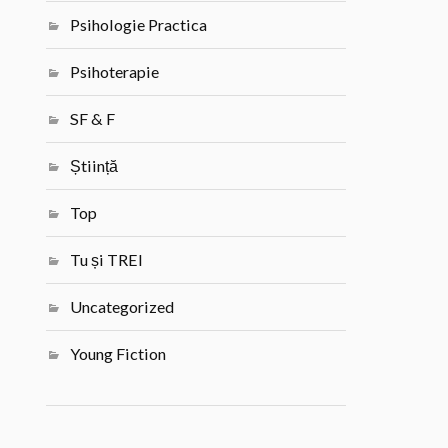
Psihologie Practica
Psihoterapie
SF & F
Știință
Top
Tu și TREI
Uncategorized
Young Fiction