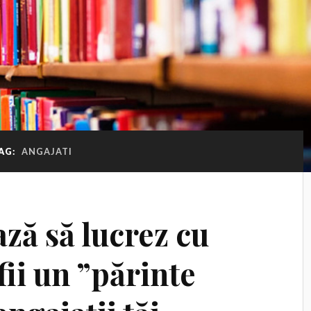
AG:
ANGAJATI
ză să lucrez cu
fii un ”părinte