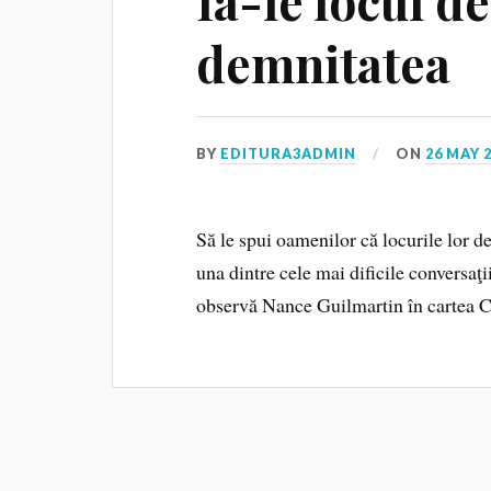
Ia-le locul d
demnitatea
BY
EDITURA3ADMIN
ON
26 MAY 
Să le spui oamenilor că locurile lor d
una dintre cele mai dificile conversaţi
observă Nance Guilmartin în cartea C