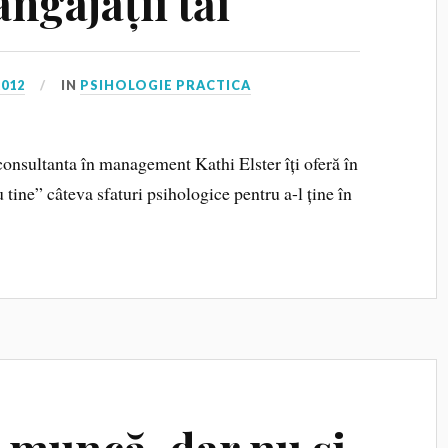
ngajații tăi
2012
IN
PSIHOLOGIE PRACTICA
onsultanta în management Kathi Elster îți oferă în
ine” câteva sfaturi psihologice pentru a-l ține în