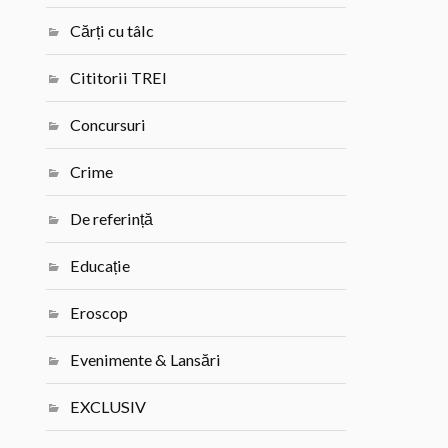
Cărți cu tâlc
Cititorii TREI
Concursuri
Crime
De referință
Educație
Eroscop
Evenimente & Lansări
EXCLUSIV