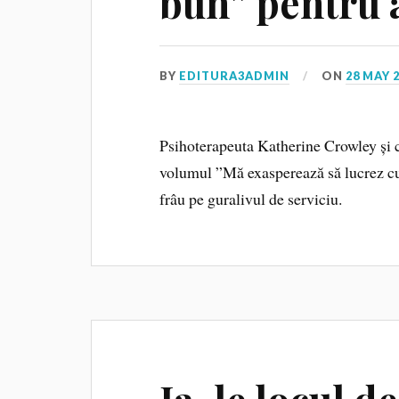
bun” pentru a
BY
EDITURA3ADMIN
ON
28 MAY 
Psihoterapeuta Katherine Crowley și c
volumul ”Mă exasperează să lucrez cu t
frâu pe guralivul de serviciu.