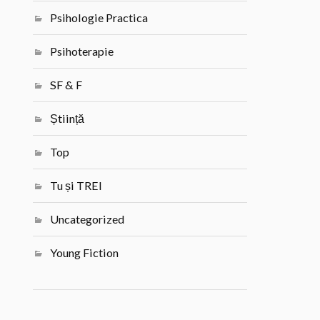
Psihologie Practica
Psihoterapie
SF & F
Știință
Top
Tu și TREI
Uncategorized
Young Fiction