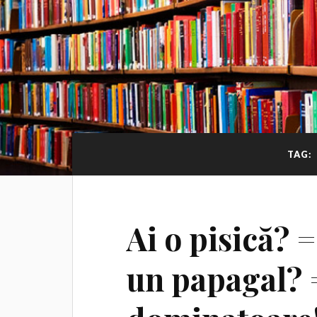
TAG:
Ai o pisică? =
un papagal? 