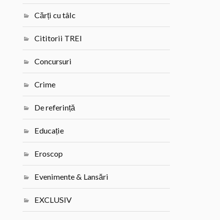
Cărți cu tâlc
Cititorii TREI
Concursuri
Crime
De referință
Educație
Eroscop
Evenimente & Lansări
EXCLUSIV