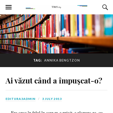
TAG:
ANNIKA BENGTZON
Ai văzut când a împuşcat-o?
EDITURA3ADMIN
3 JULY 2013
— Era ceva în felul în care m-a privit, a răspuns ea, cu