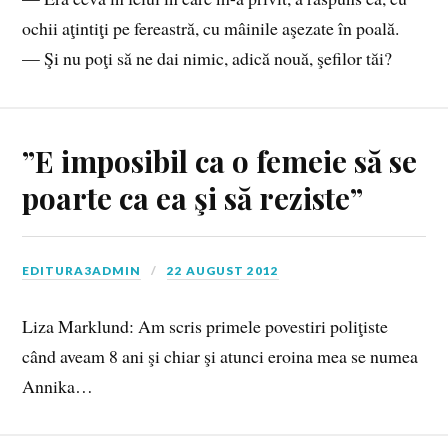
ochii aţintiţi pe fereastră, cu mâinile aşezate în poală.
— Şi nu poţi să ne dai nimic, adică nouă, şefilor tăi?
”E imposibil ca o femeie să se
poarte ca ea şi să reziste”
EDITURA3ADMIN
22 AUGUST 2012
Liza Marklund: Am scris primele povestiri poliţiste
când aveam 8 ani şi chiar şi atunci eroina mea se numea
Annika…