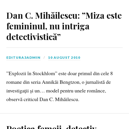
Dan C. Mihăilescu: ”Miza este
femininul, nu intriga
detectivistică”
EDITURA3ADMIN
10 AUGUST 2010
”Explozii în Stockhlom” este doar primul din cele 8
romane din seria Annikăi Bengtzon, o jurnalistă de
investigații și un… model pentru unele românce,
observă criticul Dan C. Mihăilescu.
Poetica femeii-detectiv