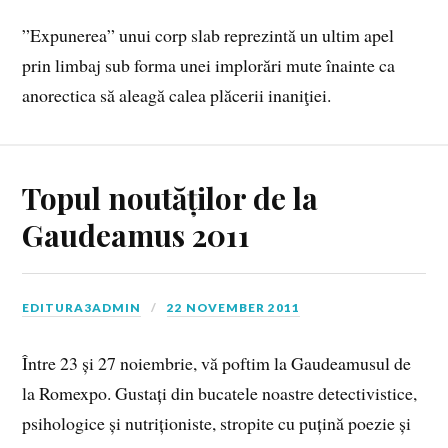
”Expunerea” unui corp slab reprezintă un ultim apel
prin limbaj sub forma unei implorări mute înainte ca
anorectica să aleagă calea plăcerii inaniţiei.
Topul noutăților de la
Gaudeamus 2011
EDITURA3ADMIN
22 NOVEMBER 2011
Între 23 și 27 noiembrie, vă poftim la Gaudeamusul de
la Romexpo. Gustați din bucatele noastre detectivistice,
psihologice și nutriționiste, stropite cu puțină poezie și