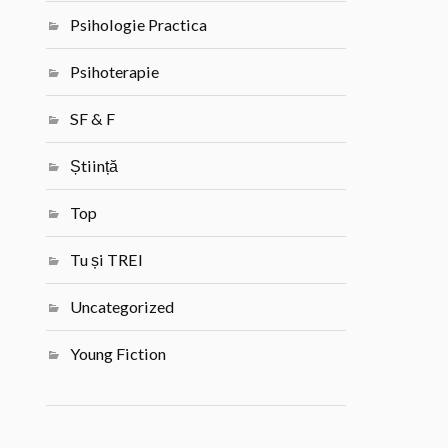
Psihologie Practica
Psihoterapie
SF & F
Știință
Top
Tu și TREI
Uncategorized
Young Fiction