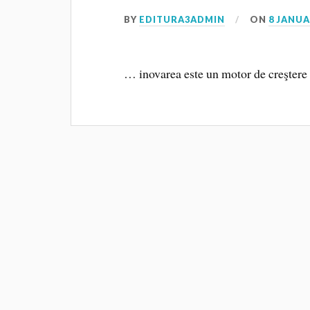
BY
EDITURA3ADMIN
ON
8 JANUA
… inovarea este un motor de creştere