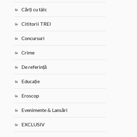
Cărți cu tâlc
Cititorii TREI
Concursuri
Crime
De referință
Educație
Eroscop
Evenimente & Lansări
EXCLUSIV