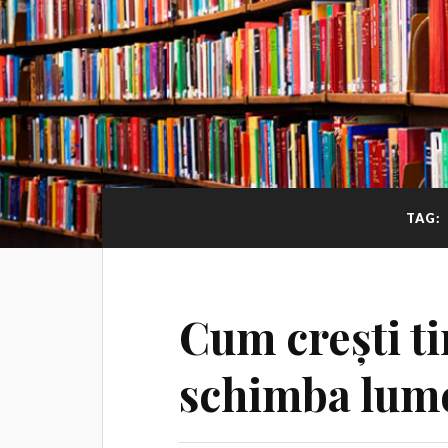
TAG:
Cum crești ti
schimba lum