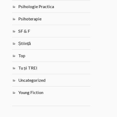
Psihologie Practica
Psihoterapie
SF & F
Știință
Top
Tu și TREI
Uncategorized
Young Fiction