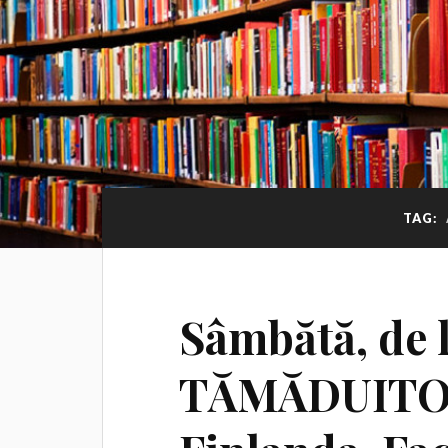
TAG:
Sâmbătă, de l
TĂMĂDUITO