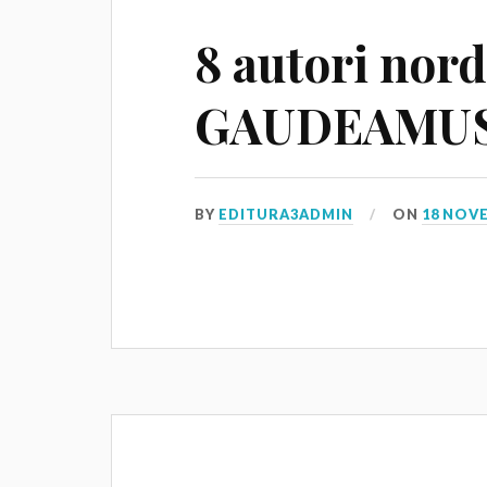
8 autori nordi
GAUDEAMUS 
BY
EDITURA3ADMIN
ON
18 NOV