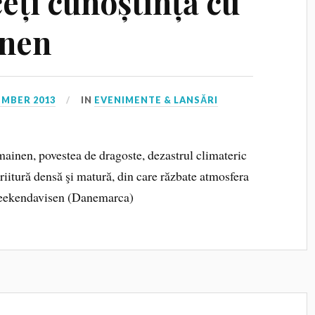
eți cunoștință cu
inen
EMBER 2013
IN
EVENIMENTE & LANSĂRI
omainen, povestea de dragoste, dezastrul climateric
criitură densă şi matură, din care răzbate atmosfera
 Weekendavisen (Danemarca)