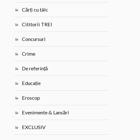
Cărți cu tâlc
Cititorii TREI
Concursuri
Crime
De referință
Educație
Eroscop
Evenimente & Lansări
EXCLUSIV