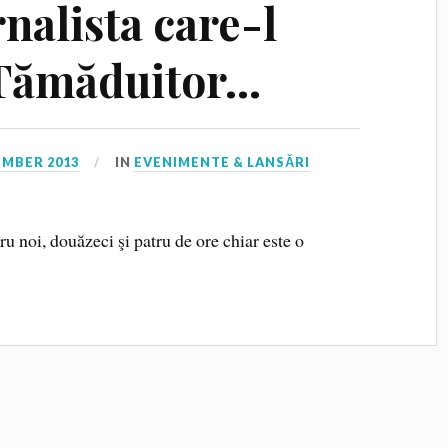
rnalista care-l
 Tămăduitor…
EMBER 2013
IN
EVENIMENTE & LANSĂRI
 noi, douăzeci şi patru de ore chiar este o