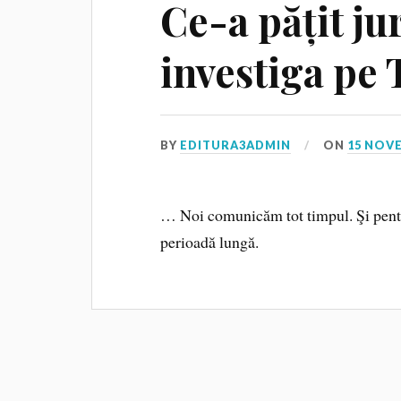
Ce-a pățit ju
investiga pe
BY
EDITURA3ADMIN
ON
15 NOV
… Noi comunicăm tot timpul. Şi pentru
perioadă lungă.