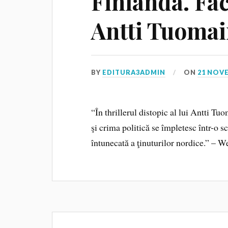
Finlanda. Fac
Antti Tuoma
BY
EDITURA3ADMIN
ON
21 NOV
“În thrillerul distopic al lui Antti Tu
şi crima politică se împletesc într-o s
întunecată a ţinuturilor nordice.” –