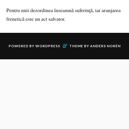
Pentru unii dezordinea înseamnă suferinţă, iar aranjarea
frenetică este un act salvator.
&
POWERED BY
WORDPRESS
THEME BY
ANDERS NORÉN