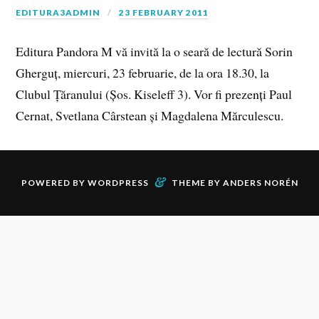
EDITURA3ADMIN
23 FEBRUARY 2011
Editura Pandora M vă invită la o seară de lectură Sorin
Gherguț, miercuri, 23 februarie, de la ora 18.30, la
Clubul Țăranului (Șos. Kiseleff 3). Vor fi prezenți Paul
Cernat, Svetlana Cârstean și Magdalena Mărculescu.
&
POWERED BY
WORDPRESS
THEME BY
ANDERS NORÉN