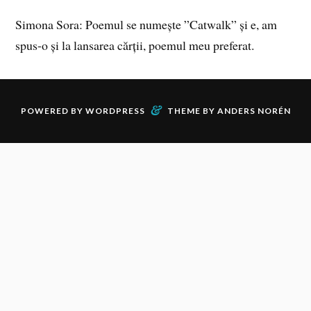
Simona Sora: Poemul se numește ”Catwalk” și e, am
spus-o și la lansarea cărții, poemul meu preferat.
&
POWERED BY
WORDPRESS
THEME BY
ANDERS NORÉN