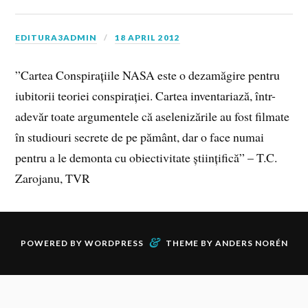
EDITURA3ADMIN
18 APRIL 2012
”Cartea Conspirațiile NASA este o dezamăgire pentru
iubitorii teoriei conspirației. Cartea inventariază, într-
adevăr toate argumentele că aselenizările au fost filmate
în studiouri secrete de pe pământ, dar o face numai
pentru a le demonta cu obiectivitate științifică” – T.C.
Zarojanu, TVR
&
POWERED BY
WORDPRESS
THEME BY
ANDERS NORÉN