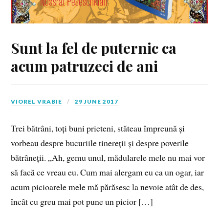
Sunt la fel de puternic ca
acum patruzeci de ani
VIOREL VRABIE
29 JUNE 2017
Trei bătrâni, toți buni prieteni, stăteau împreună și
vorbeau despre bucuriile tinereții și despre poverile
bătrâneții. „Ah, gemu unul, mădularele mele nu mai vor
să facă ce vreau eu. Cum mai alergam eu ca un ogar, iar
acum picioarele mele mă părăsesc la nevoie atât de des,
încât cu greu mai pot pune un picior […]