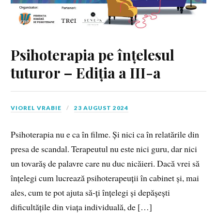
Psihoterapia pe înțelesul
tuturor – Ediția a III-a
VIOREL VRABIE
23 AUGUST 2024
Psihoterapia nu e ca în filme. Și nici ca în relatările din
presa de scandal. Terapeutul nu este nici guru, dar nici
un tovarăș de palavre care nu duc nicăieri. Dacă vrei să
înțelegi cum lucrează psihoterapeuții în cabinet și, mai
ales, cum te pot ajuta să-ți înțelegi și depășești
dificultățile din viața individuală, de […]