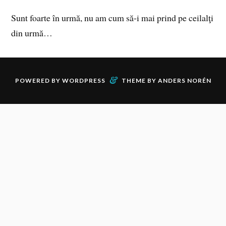
Sunt foarte în urmă, nu am cum să‑i mai prind pe ceilalţi
din urmă…
&
POWERED BY
WORDPRESS
THEME BY
ANDERS NORÉN