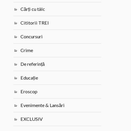
Cărți cu tâlc
Cititorii TREI
Concursuri
Crime
De referință
Educație
Eroscop
Evenimente & Lansări
EXCLUSIV