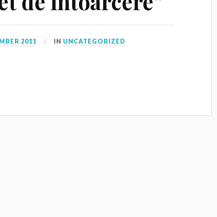
let de întoarcere”
MBER 2011
IN
UNCATEGORIZED