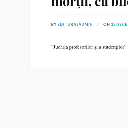
morţii, cu bi
BY
EDITURA3ADMIN
ON
15 DECE
“Jucăria profesorilor şi a studenţilor”