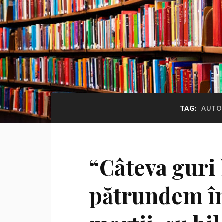
TAG:
AUTO
“Câteva guri 
pătrundem în