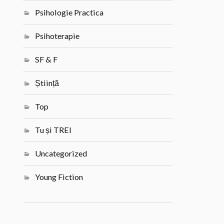
Psihologie Practica
Psihoterapie
SF & F
Știință
Top
Tu și TREI
Uncategorized
Young Fiction