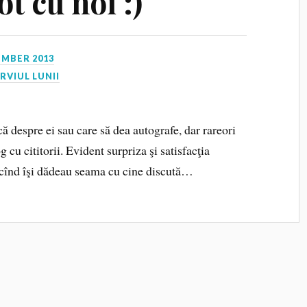
ot cu noi :)
EMBER 2013
RVIUL LUNII
ă despre ei sau care să dea autografe, dar rareori
g cu cititorii. Evident surpriza şi satisfacţia
cînd îşi dădeau seama cu cine discută…