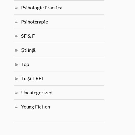
Psihologie Practica
Psihoterapie
SF & F
Știință
Top
Tu și TREI
Uncategorized
Young Fiction