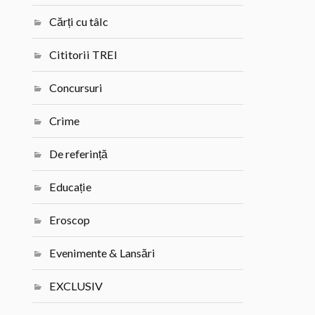
Cărți cu tâlc
Cititorii TREI
Concursuri
Crime
De referință
Educație
Eroscop
Evenimente & Lansări
EXCLUSIV