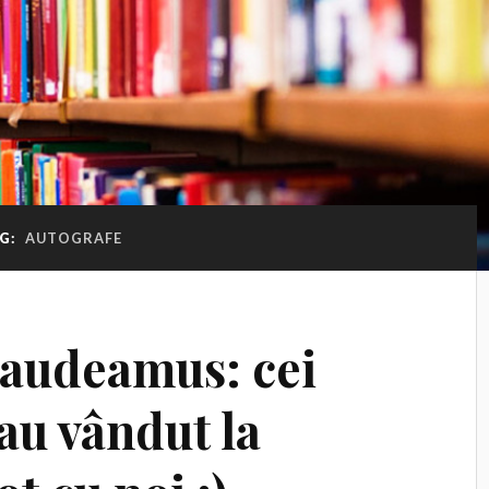
G:
AUTOGRAFE
Gaudeamus: cei
au vândut la