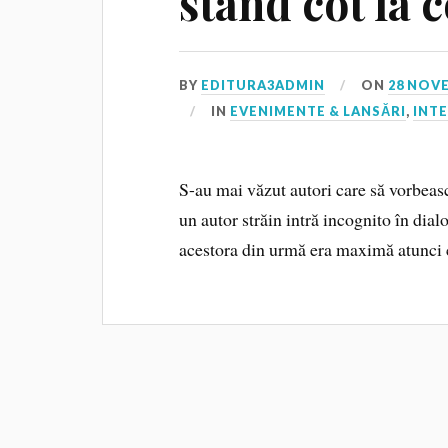
stand cot la c
BY
EDITURA3ADMIN
ON
28 NOV
IN
EVENIMENTE & LANSĂRI
,
INTE
S-au mai văzut autori care să vorbeasc
un autor străin intră incognito în dialo
acestora din urmă era maximă atunci 