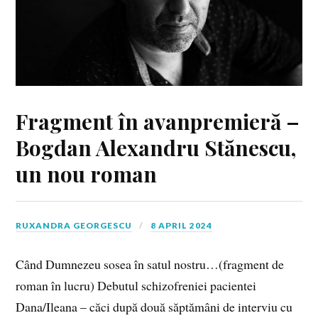
Fragment în avanpremieră –
Bogdan Alexandru Stănescu,
un nou roman
RUXANDRA GEORGESCU
8 APRIL 2024
Când Dumnezeu sosea în satul nostru…(fragment de
roman în lucru) Debutul schizofreniei pacientei
Dana/Ileana – căci după două săptămâni de interviu cu