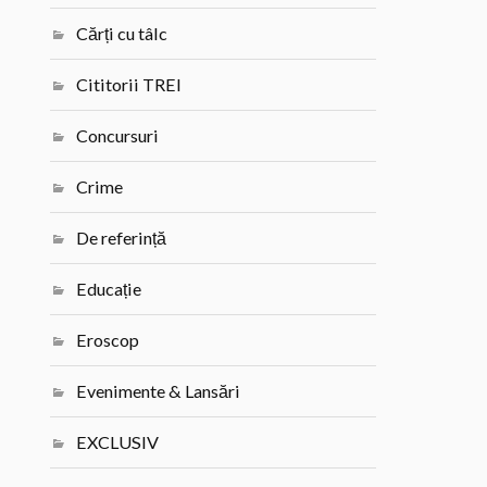
Cărți cu tâlc
Cititorii TREI
Concursuri
Crime
De referință
Educație
Eroscop
Evenimente & Lansări
EXCLUSIV