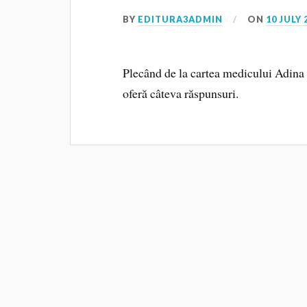
BY
EDITURA3ADMIN
ON
10 JULY 
Plecând de la cartea medicului Adina A
oferă câteva răspunsuri.