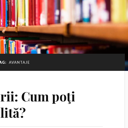
AG:
AVANTAJE
rii: Cum poţi
lită?