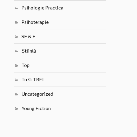
Psihologie Practica
Psihoterapie
SF & F
Știință
Top
Tu și TREI
Uncategorized
Young Fiction