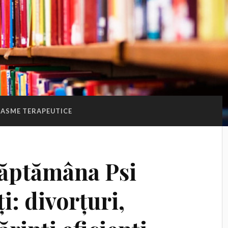
BASME TERAPEUTICE
Săptămâna Psi
i: divorțuri,