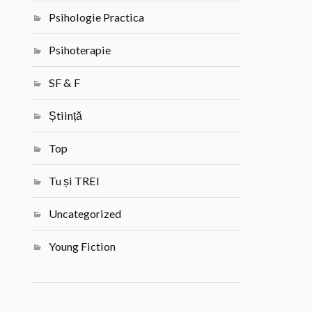
Psihologie Practica
Psihoterapie
SF & F
Știință
Top
Tu și TREI
Uncategorized
Young Fiction