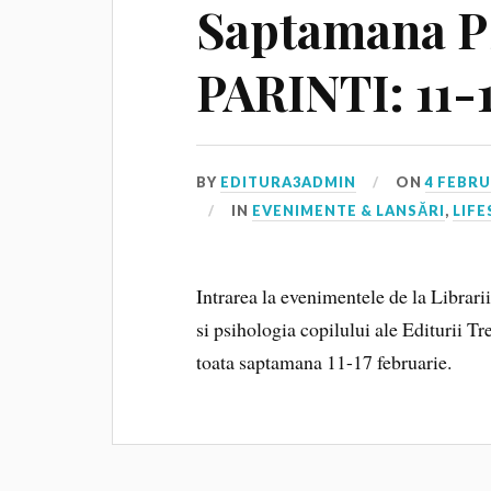
Saptamana P
PARINTI: 11-1
BY
EDITURA3ADMIN
ON
4 FEBRU
IN
EVENIMENTE & LANSĂRI
,
LIFE
Intrarea la evenimentele de la Librariil
si psihologia copilului ale Editurii T
toata saptamana 11-17 februarie.