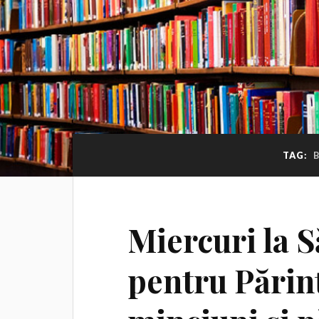
TAG:
Miercuri la 
pentru Părinț