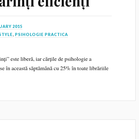
ărinți eficienți
UARY 2015
STYLE
,
PSIHOLOGIE PRACTICA
ți” este liberă, iar cărțile de psihologie a
use în această săptămână cu 25% în toate librăriile