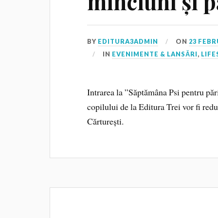
minciuni și p
BY
EDITURA3ADMIN
ON
23 FEBR
IN
EVENIMENTE & LANSĂRI
,
LIFE
Intrarea la ”Săptămâna Psi pentru părin
copilului de la Editura Trei vor fi red
Cărturești.