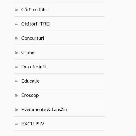
Cărți cu tâlc
Cititorii TREI
Concursuri
Crime
De referință
Educație
Eroscop
Evenimente & Lansări
EXCLUSIV