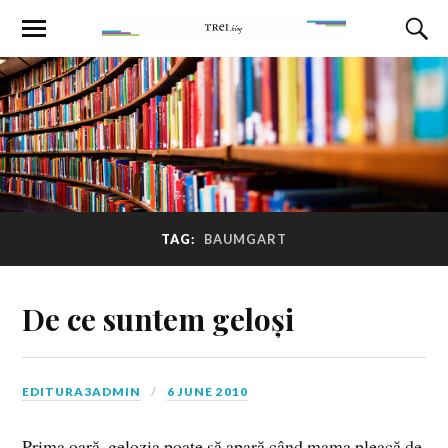
TAG:
BAUMGART
De ce suntem geloși
EDITURA3ADMIN
6 JUNE 2010
Prima oară, gelozia poate să apară când mama pleacă de